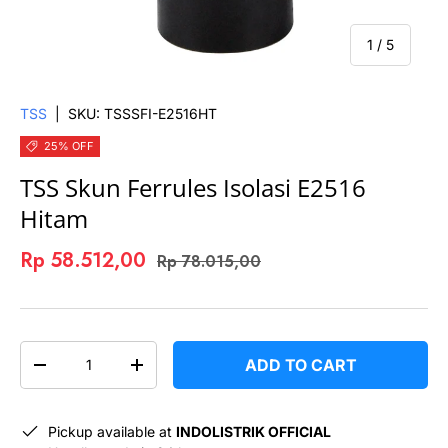
of
1
/
5
TSS
|
SKU:
TSSSFI-E2516HT
25% OFF
TSS Skun Ferrules Isolasi E2516
Hitam
Rp 58.512,00
Rp 78.015,00
QTY
ADD TO CART
-
+
Pickup available at
INDOLISTRIK OFFICIAL