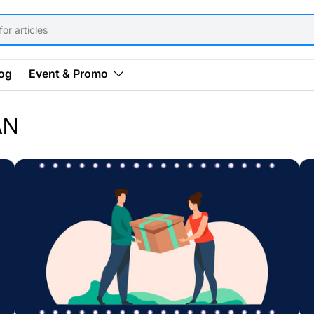
og
Event & Promo
AN