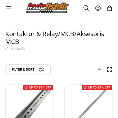
Menu
SKIP TO CONTENT
Search
Log in
Bag
SEARCH
Search
Kontaktor & Relay/MCB/Aksesoris
MCB
(4 products)
List
Grid
FILTER & SORT
UP TO 25% OFF
UP TO 25% OFF