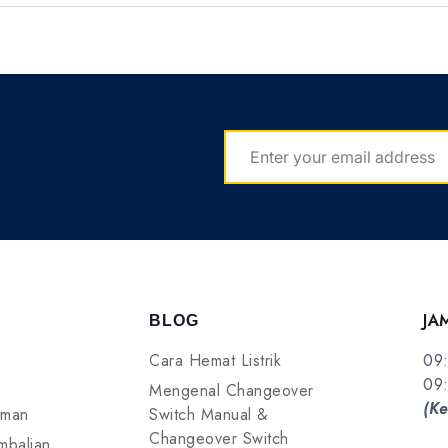
EMAIL
JA
BLOG
Cara Hemat Listrik
09:
09:
Mengenal Changeover
(Ke
iman
Switch Manual &
Changeover Switch
mbalian