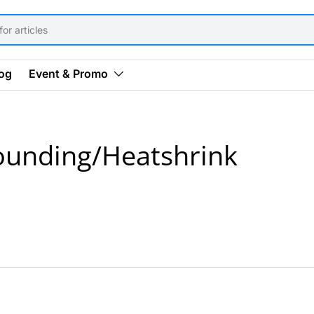
og
Event & Promo
ounding/Heatshrink