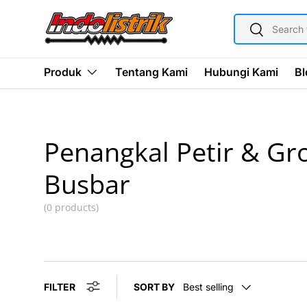
SEARCH
SKIP TO CONTENT
Search
Tentang Kami
Hubungi Kami
Bl
Produk
Penangkal Petir & Gr
Busbar
(0 products)
FILTER
SORT BY
Best selling