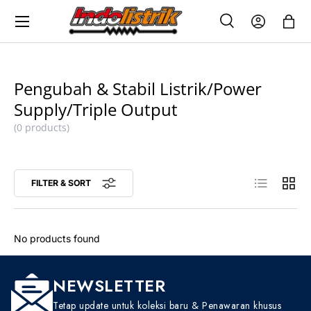
Menu
SKIP TO CONTENT
Search
Log in
Bag
SEARCH
Search
Pengubah & Stabil Listrik/Power
Supply/Triple Output
(0 products)
List
Grid
FILTER & SORT
No products found
NEWSLETTER
Tetap update untuk koleksi baru & Penawaran khusus