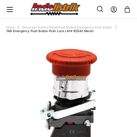
Menu
SKIP TO CONTENT
Search
Log in
Bag
SEARCH
Search
Home
Sinyal dan Kontrol Panel/Push Button/Emergency Push Button
TAB Emergency Push Button Push Lock LAY4-BS542 Merah