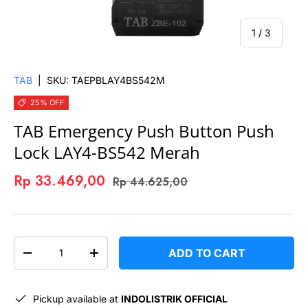
of
1
/
3
TAB
|
SKU:
TAEPBLAY4BS542M
25% OFF
TAB Emergency Push Button Push
Lock LAY4-BS542 Merah
Rp 33.469,00
Rp 44.625,00
QTY
ADD TO CART
-
+
Pickup available at
INDOLISTRIK OFFICIAL