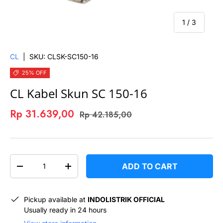
of
1
/
3
CL
|
SKU:
CLSK-SC150-16
25% OFF
CL Kabel Skun SC 150-16
Rp 31.639,00
Rp 42.185,00
QTY
ADD TO CART
-
+
Pickup available at
INDOLISTRIK OFFICIAL
Usually ready in 24 hours