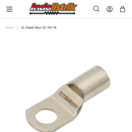
Menu
SKIP TO CONTENT
Search
Log in
Bag
SEARCH
Search
Home
CL Kabel Skun SC 150-16