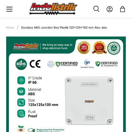
Menu
SKIP TO CONTENT
Search
Log in
Bag
SEARCH
Search
Home
Durabox ABS Junction Box Plastik 125x125x100 mm Abu-abu