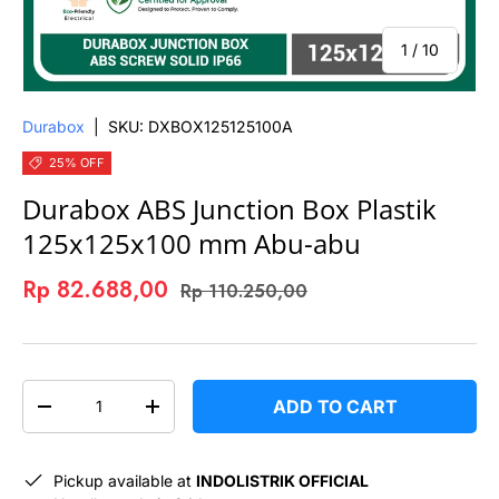
of
1
/
10
Durabox
|
SKU:
DXBOX125125100A
25% OFF
Durabox ABS Junction Box Plastik
125x125x100 mm Abu-abu
Rp 82.688,00
Rp 110.250,00
QTY
ADD TO CART
-
+
Pickup available at
INDOLISTRIK OFFICIAL