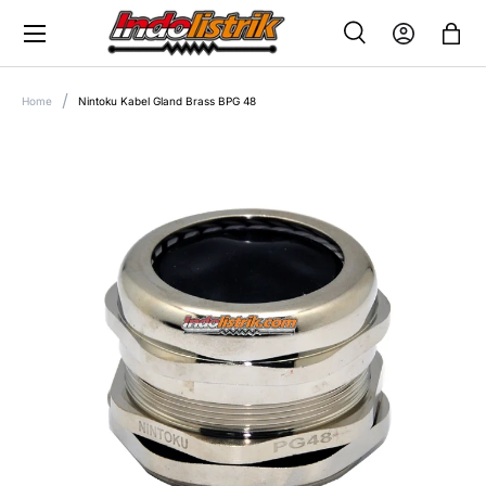
Menu
SKIP TO CONTENT
Search
Log in
Bag
SEARCH
Search
Home
Nintoku Kabel Gland Brass BPG 48