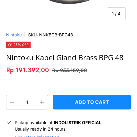
of
1
/
4
Nintoku
|
SKU:
NNKBGB-BPG48
25% OFF
Nintoku Kabel Gland Brass BPG 48
Rp 191.392,00
Rp 255.189,00
QTY
ADD TO CART
-
+
Pickup available at
INDOLISTRIK OFFICIAL
Usually ready in 24 hours