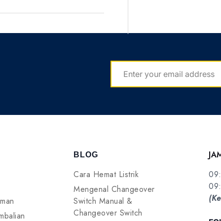
EMAIL
JA
BLOG
Cara Hemat Listrik
09:
09:
Mengenal Changeover
(Ke
iman
Switch Manual &
Changeover Switch
mbalian