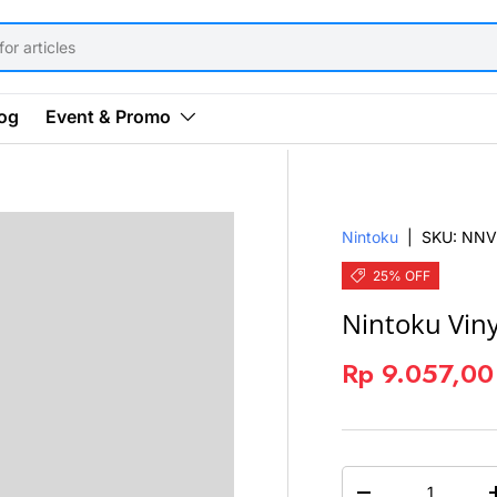
og
Event & Promo
Nintoku
|
SKU:
NNV
25% OFF
Nintoku Vin
Rp 9.057,0
QTY