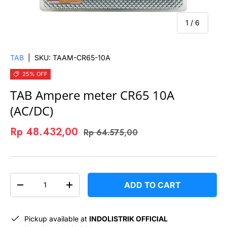
of
1
/
6
TAB
|
SKU:
TAAM-CR65-10A
25% OFF
TAB Ampere meter CR65 10A
(AC/DC)
Rp 48.432,00
Rp 64.575,00
QTY
ADD TO CART
-
+
Pickup available at
INDOLISTRIK OFFICIAL