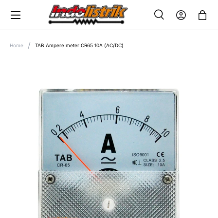
Menu
SKIP TO CONTENT
Search
Log in
Bag
SEARCH
Search
Home
TAB Ampere meter CR65 10A (AC/DC)