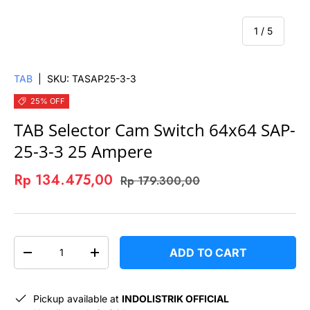
of
1
/
5
TAB
|
SKU:
TASAP25-3-3
25% OFF
TAB Selector Cam Switch 64x64 SAP-
25-3-3 25 Ampere
Rp 134.475,00
Rp 179.300,00
QTY
ADD TO CART
-
+
Pickup available at
INDOLISTRIK OFFICIAL