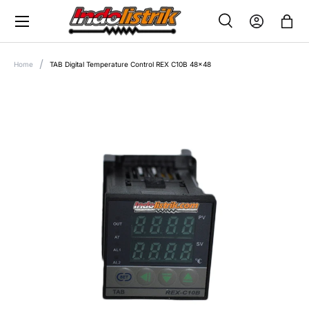
Menu
SKIP TO CONTENT
Search
Log in
Bag
SEARCH
Search
Home
TAB Digital Temperature Control REX C10B 48x48