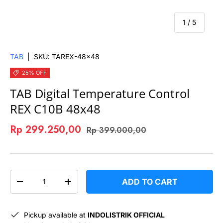
of
1
/
5
TAB
|
SKU:
TAREX-48x48
25% OFF
TAB Digital Temperature Control
REX C10B 48x48
Rp 299.250,00
Rp 399.000,00
QTY
ADD TO CART
-
+
Pickup available at
INDOLISTRIK OFFICIAL