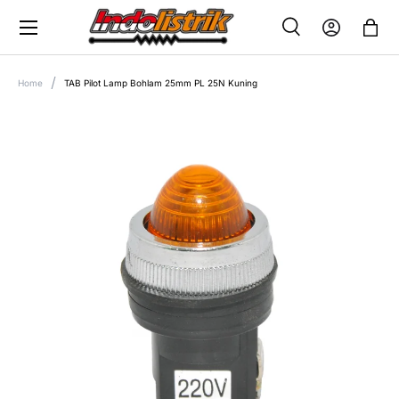
Menu
SKIP TO CONTENT
Search
Log in
Bag
SEARCH
Search
Home
TAB Pilot Lamp Bohlam 25mm PL 25N Kuning