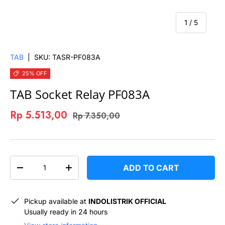
of
1
/
5
TAB
|
SKU:
TASR-PF083A
25% OFF
TAB Socket Relay PF083A
Rp 5.513,00
Rp 7.350,00
QTY
ADD TO CART
-
+
Pickup available at
INDOLISTRIK OFFICIAL
Usually ready in 24 hours