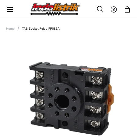
Menu
SKIP TO CONTENT
Search
Log in
Bag
SEARCH
Search
Home
TAB Socket Relay PF083A