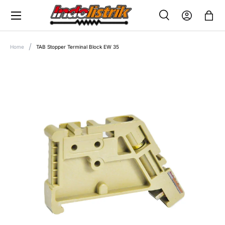
Menu
SKIP TO CONTENT
Search
Log in
Bag
SEARCH
Search
Home
TAB Stopper Terminal Block EW 35