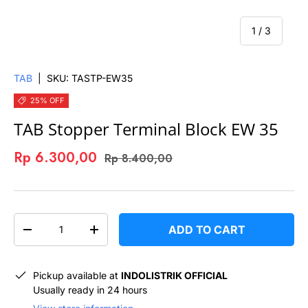
of
1
/
3
TAB
|
SKU:
TASTP-EW35
25% OFF
TAB Stopper Terminal Block EW 35
Rp 6.300,00
Rp 8.400,00
QTY
ADD TO CART
-
+
Pickup available at
INDOLISTRIK OFFICIAL
Usually ready in 24 hours