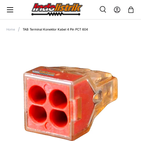
Menu
SKIP TO CONTENT
Search
Log in
Bag
SEARCH
Search
Home
TAB Terminal Konektor Kabel 4 Pin PCT 604