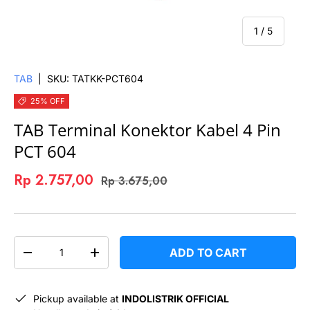
of
1
/
5
TAB
|
SKU:
TATKK-PCT604
25% OFF
TAB Terminal Konektor Kabel 4 Pin
PCT 604
Rp 2.757,00
Rp 3.675,00
QTY
ADD TO CART
-
+
Pickup available at
INDOLISTRIK OFFICIAL