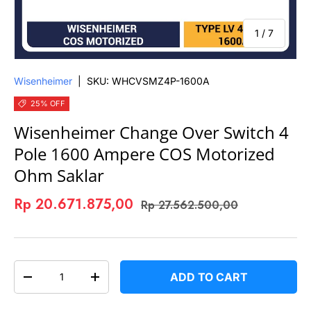
of
1
/
7
Wisenheimer
|
SKU:
WHCVSMZ4P-1600A
25% OFF
Wisenheimer Change Over Switch 4
Pole 1600 Ampere COS Motorized
Ohm Saklar
Rp 20.671.875,00
Rp 27.562.500,00
QTY
ADD TO CART
-
+